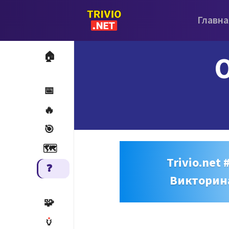
Главна
O
🏠
📅
🔥
🎯
🗺️
Trivio.net 
❓
Викторин
🧩
🏺