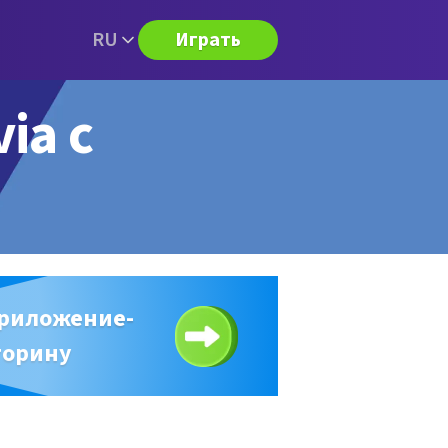
RU
Играть
ia с
приложение-
торину