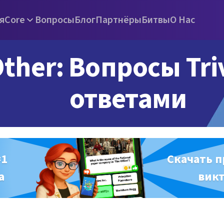
я
Core
Вопросы
Блог
Партнёры
Битвы
О Нас
ther: Вопросы Triv
ответами
#1
Скачать 
а
вик