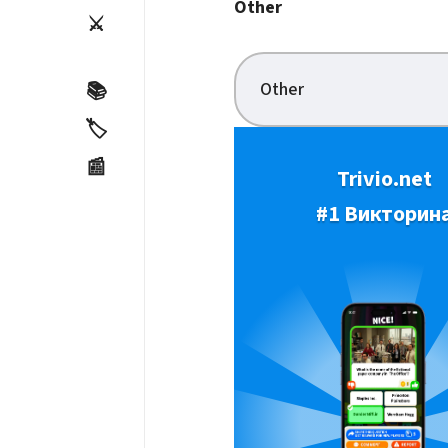
Other
⚔️
Other
📚
🏷️
📰
Trivio.net
#1 Викторин