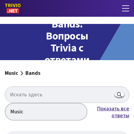
Bands:
Вопросы
Trivia с
ответами
Music
Bands
Показать все
Music
ответы