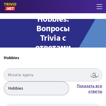
Hobbies:
Вопросы
Trivia с
ответами
Hobbies
Показать все
Hobbies
ответы