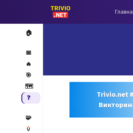
Главна
🏠
📅
🔥
🎯
🗺️
Trivio.net 
❓
Викторин
🧩
🏺