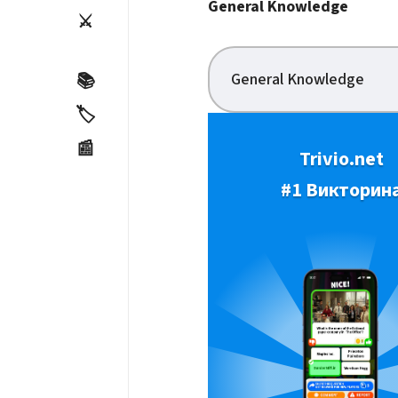
General Knowledge
⚔️
General Knowledge
📚
🏷️
📰
Trivio.net
#1 Викторин