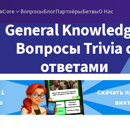
я
Core
Вопросы
Блог
Партнёры
Битвы
О Нас
General Knowledg
Вопросы Trivia 
ответами
#1
Скачать 
а
вик