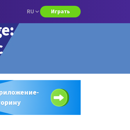
RU
Играть
e:
с
приложение-
торину