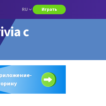
RU
Играть
ivia с
приложение-
торину