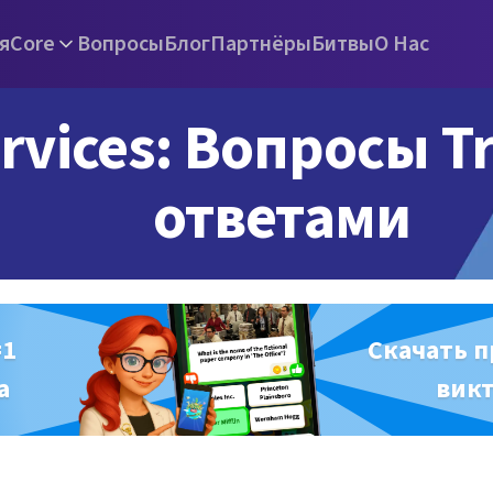
я
Core
Вопросы
Блог
Партнёры
Битвы
О Нас
rvices: Вопросы Tr
ответами
#1
Скачать 
а
вик