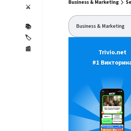
Business & Marketing
Se
⚔️
Business & Marketing
📚
🏷️
📰
Trivio.net
#1 Викторин