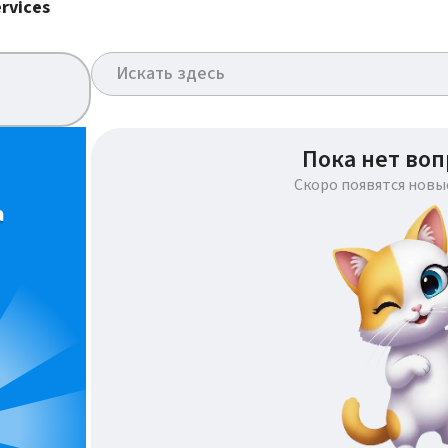
rvices
Пока нет воп
Скоро появятся новы
а