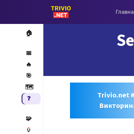
Главна
Se
🏠
📅
🔥
🎯
🗺️
Trivio.net 
❓
Викторин
🧩
🏺