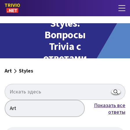
Styles:
Вопросы
Trivia с
ответами
Art
Styles
Показать все
Art
ответы