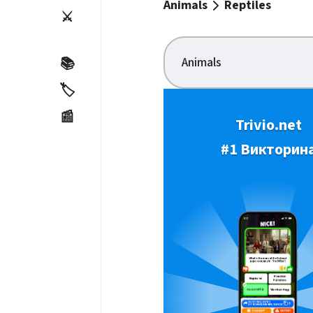
Animals
Reptiles
⚔️
Animals
📚
🏷️
📰
Trivio.net
#1 Викторин