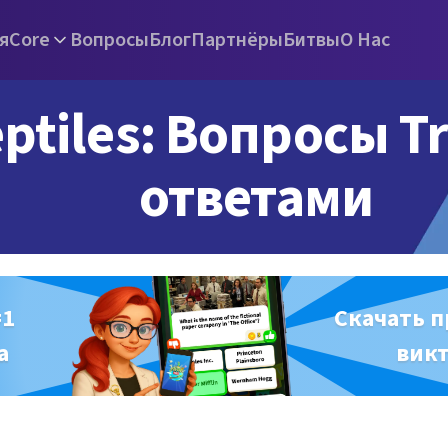
я
Core
Вопросы
Блог
Партнёры
Битвы
О Нас
ptiles: Вопросы Tr
ответами
#1
Скачать 
а
вик