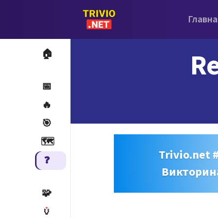
Главна
Re
🏠
📅
🔥
🎯
🗺️
Trivio.net 
❓
Викторин
🧩
🏺