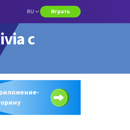
RU
Играть
ivia с
приложение-
торину