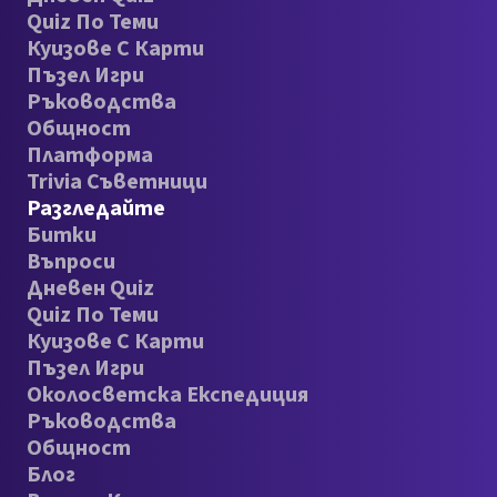
Quiz По Теми
Куизове С Карти
Пъзел Игри
Ръководства
Общност
Платформа
Trivia Съветници
Разгледайте
Битки
Въпроси
Дневен Quiz
Quiz По Теми
Куизове С Карти
Пъзел Игри
Околосветска Експедиция
Ръководства
Общност
Блог