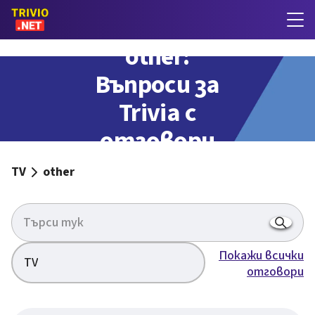
other:
Въпроси за
Trivia с
отговори
TV
other
Покажи всички
TV
отговори