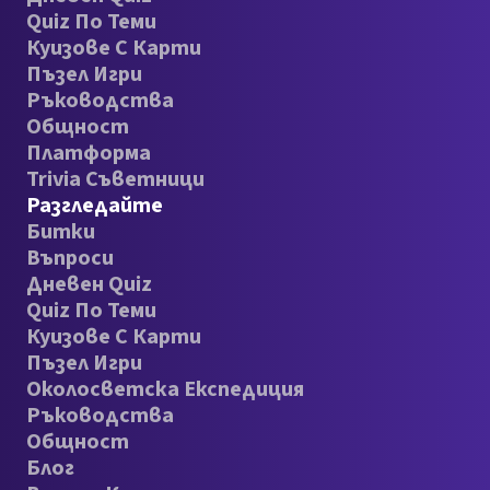
Quiz По Теми
Куизове С Карти
Пъзел Игри
Ръководства
Общност
Платформа
Trivia Съветници
Разгледайте
Битки
Въпроси
Дневен Quiz
Quiz По Теми
Куизове С Карти
Пъзел Игри
Околосветска Експедиция
Ръководства
Общност
Блог