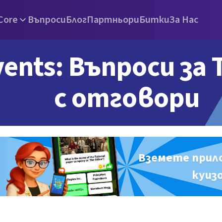
Core
Въпроси
Блог
Партньори
Битки
За Нас
vents: Въпроси за T
с отговори
Вземете прил
куиз