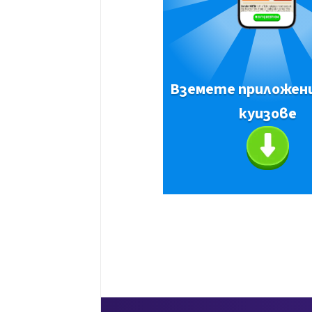
Вземете приложен
куизове