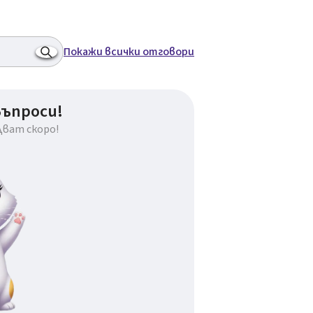
Покажи всички отговори
въпроси!
дват скоро!