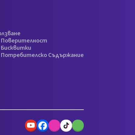
олзване
а Поверителност
 Бисквитки
а Потребителско Съдържание