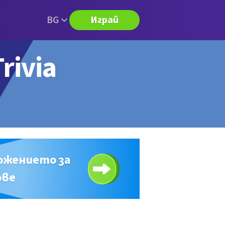
BG
Играй
rivia
ожението за
ове