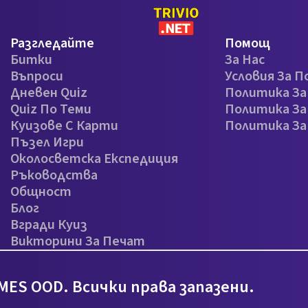
Разгледайте
Помощ
Битки
За Нас
Въпроси
Условия За П
Дневен Quiz
Политика З
Quiz По Теми
Политика За
Куизове С Карти
Политика З
Пъзел Игри
Околосветска Експедиция
Ръководства
Общност
Блог
Вгради Куиз
Викторини За Печат
MES OOD. Всички права запазени.