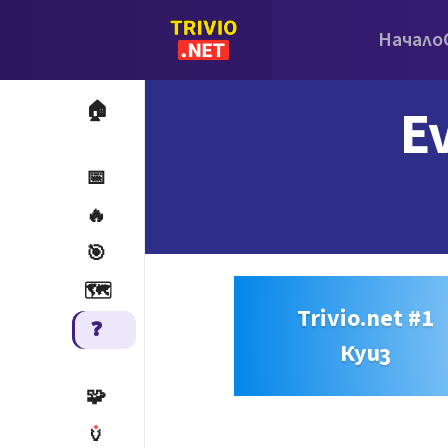
Начало
E
🏠
📅
🔥
🎯
🗺️
Trivio.net #1
❓
Куиз
🧩
🏺