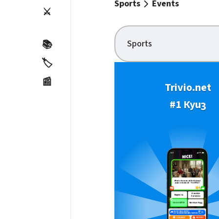
Sports
Events
⚔️
Sports
📚
🏷️
📰
Trivio.net
#1 Куиз