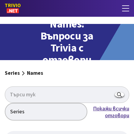
Names:
Въпроси за
Trivia с
отговори
Series
Names
Покажи всички
Series
отговори