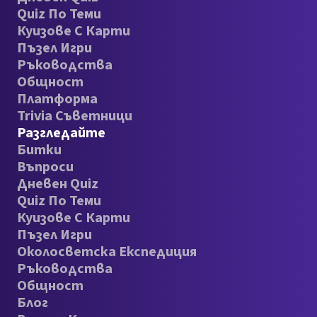
Quiz По Теми
Куизове С Карти
Пъзел Игри
Ръководства
Общност
Платформа
Trivia Съветници
Разгледайте
Битки
Въпроси
Дневен Quiz
Quiz По Теми
Куизове С Карти
Пъзел Игри
Околосветска Експедиция
Ръководства
Общност
Блог