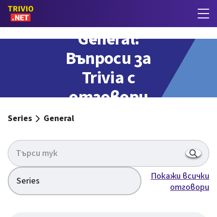
General:
Въпроси за
Trivia с
отговори
Series
General
Покажи всички
Series
отговори