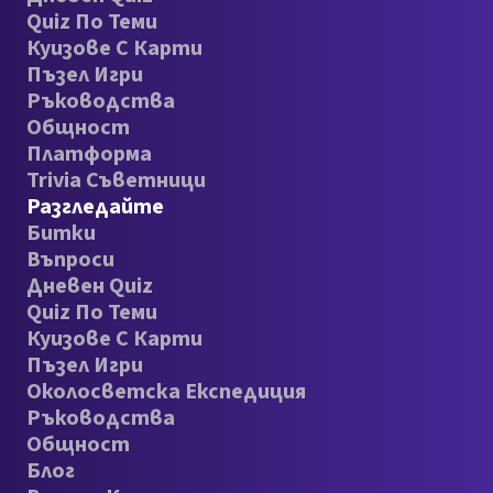
Quiz По Теми
Куизове С Карти
Пъзел Игри
Ръководства
Общност
Платформа
Trivia Съветници
Разгледайте
Битки
Въпроси
Дневен Quiz
Quiz По Теми
Куизове С Карти
Пъзел Игри
Околосветска Експедиция
Ръководства
Общност
Блог