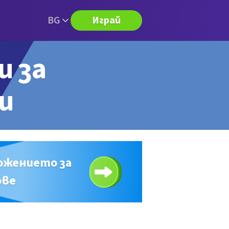
BG
Играй
и за
ри
ожението за
ове