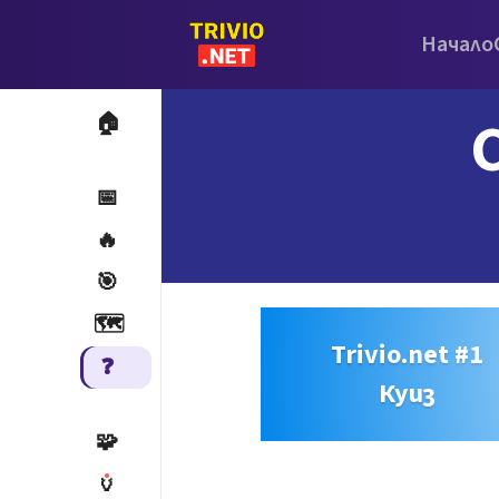
Начало
C
🏠
📅
🔥
🎯
🗺️
Trivio.net #1
❓
Куиз
🧩
🏺