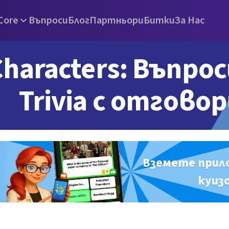
Core
Въпроси
Блог
Партньори
Битки
За Нас
haracters: Въпрос
Trivia с отгово
Вземете прил
куиз