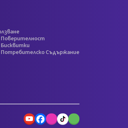
олзване
а Поверителност
 Бисквитки
а Потребителско Съдържание