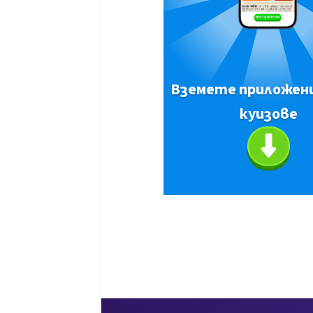
Вземете приложен
куизове