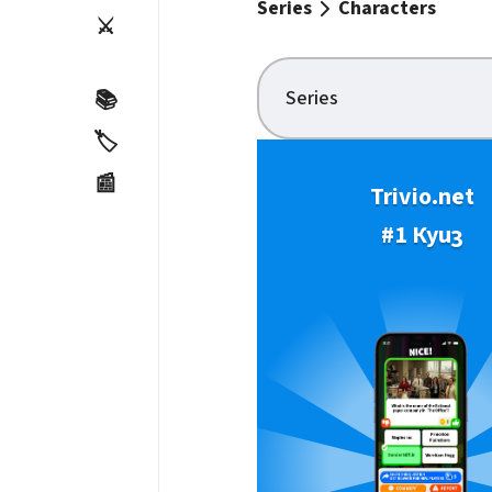
Series
Characters
⚔️
Series
📚
🏷️
📰
Trivio.net
#1 Куиз