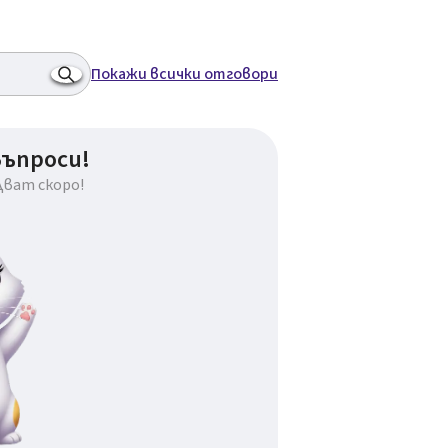
Покажи всички отговори
въпроси!
дват скоро!