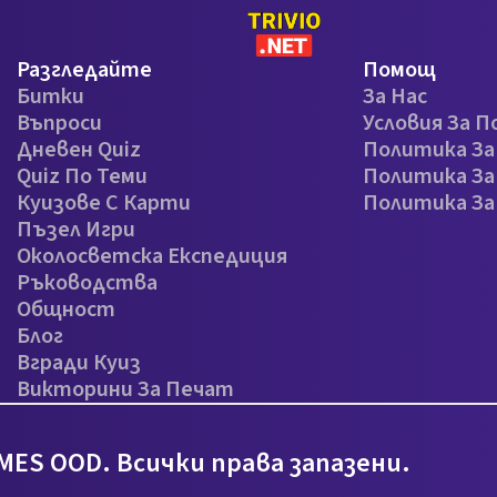
Разгледайте
Помощ
Битки
За Нас
Въпроси
Условия За П
Дневен Quiz
Политика З
Quiz По Теми
Политика За
Куизове С Карти
Политика З
Пъзел Игри
Околосветска Експедиция
Ръководства
Общност
Блог
Вгради Куиз
Викторини За Печат
MES OOD. Всички права запазени.