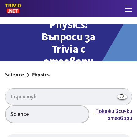
Physics:
Въпроси за
Trivia с
отговори
Science
Physics
Покажи всички
Science
отговори