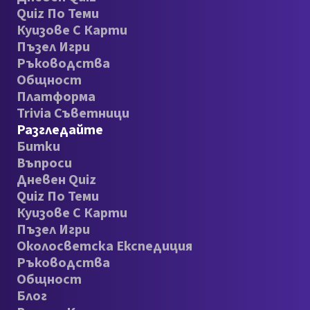
Quiz По Теми
Куизове С Карти
Пъзел Игри
Ръководства
Общност
Платформа
Trivia Съветници
Разгледайте
Битки
Въпроси
Дневен Quiz
Quiz По Теми
Куизове С Карти
Пъзел Игри
Околосветска Експедиция
Ръководства
Общност
Блог