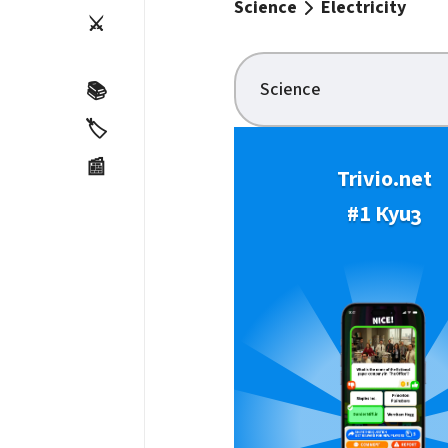
Science
Electricity
⚔️
Science
📚
🏷️
📰
Trivio.net
#1 Куиз