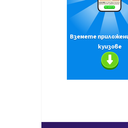
Вземете приложен
куизове