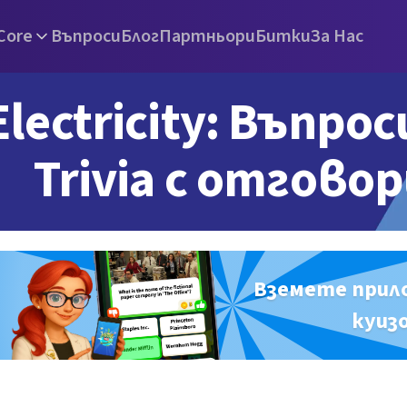
Core
Въпроси
Блог
Партньори
Битки
За Нас
Electricity: Въпрос
Trivia с отгово
Вземете прил
куиз