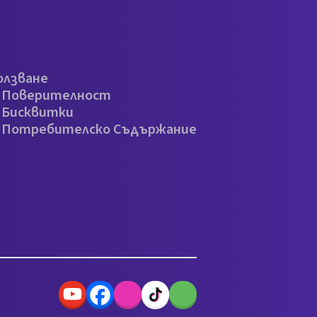
олзване
а Поверителност
 Бисквитки
а Потребителско Съдържание