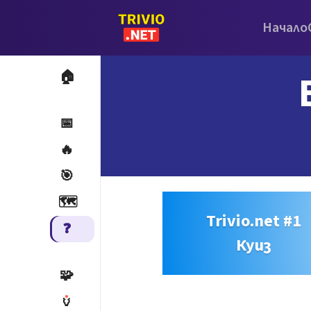
Начало
🏠
📅
🔥
🎯
🗺️
Trivio.net #1
❓
Куиз
🧩
🏺