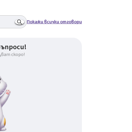
Покажи всички отговори
въпроси!
дват скоро!