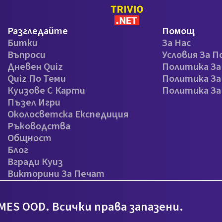
Разгледайте
Помощ
Битки
За Нас
Въпроси
Условия За П
Дневен Quiz
Политика З
Quiz По Теми
Политика За
Куизове С Карти
Политика З
Пъзел Игри
Околосветска Експедиция
Ръководства
Общност
Блог
Вгради Куиз
Викторини За Печат
MES OOD. Всички права запазени.