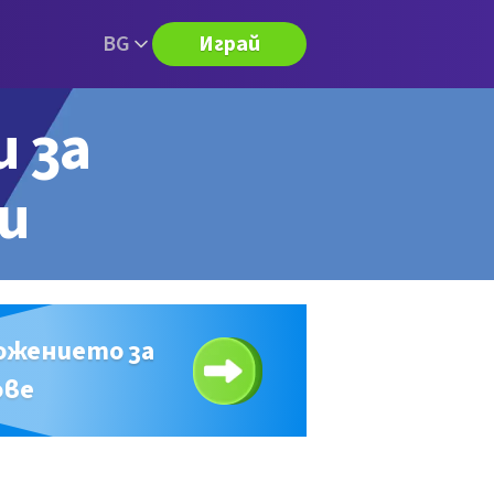
BG
Играй
и за
ри
ожението за
ове