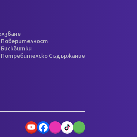
олзване
а Поверителност
 Бисквитки
а Потребителско Съдържание