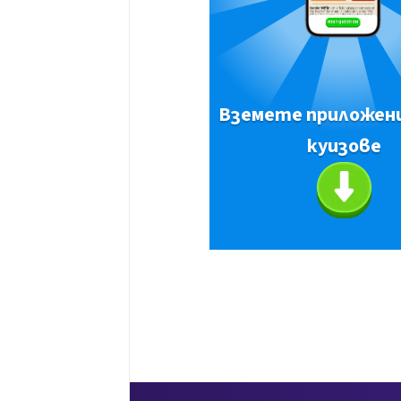
Вземете приложен
куизове