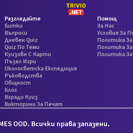
Разгледайте
Помощ
Битки
За Нас
Въпроси
Условия За П
Дневен Quiz
Политика З
Quiz По Теми
Политика За
Куизове С Карти
Политика З
Пъзел Игри
Околосветска Експедиция
Ръководства
Общност
Блог
Вгради Куиз
Викторини За Печат
MES OOD. Всички права запазени.