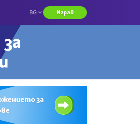
BG
Играй
 за
ри
ожението за
ове