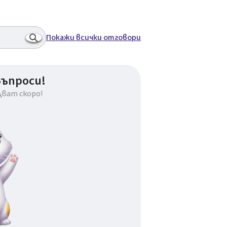
Покажи всички отговори
въпроси!
дват скоро!