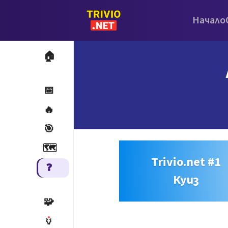
Начало
🏠
📅
🔥
🎯
🗺️
Trivio.net #1
❓
Куиз
🧩
🏺