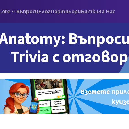
Core
Въпроси
Блог
Партньори
Битки
За Нас
Anatomy: Въпроси
Trivia с отгово
Вземете прил
куиз