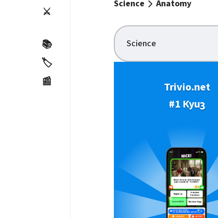
Science
Anatomy
⚔️
Science
📚
🏷️
📰
Trivio.net
#1 Куиз