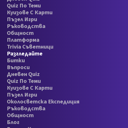
Quiz По Теми
Куизове С Карти
Пъзел Игри
Ръководства
Общност
Платформа
Trivia Съветници
Разгледайте
Битки
Въпроси
Дневен Quiz
Quiz По Теми
Куизове С Карти
Пъзел Игри
Околосветска Експедиция
Ръководства
Общност
Блог