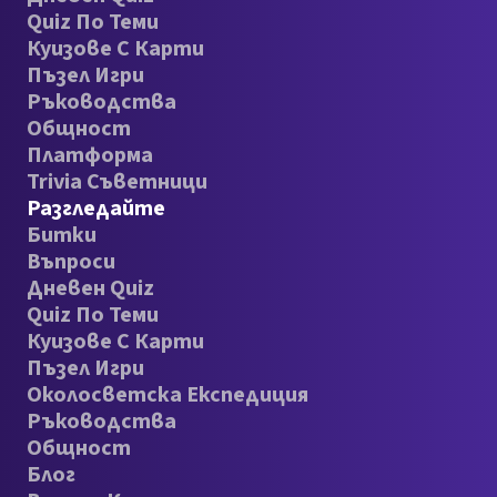
Quiz По Теми
Куизове С Карти
Пъзел Игри
Ръководства
Общност
Платформа
Trivia Съветници
Разгледайте
Битки
Въпроси
Дневен Quiz
Quiz По Теми
Куизове С Карти
Пъзел Игри
Околосветска Експедиция
Ръководства
Общност
Блог