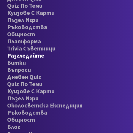
Quiz По Теми
Куизове С Карти
Пъзел Игри
Ръководства
Общност
Платформа
Trivia Съветници
Разгледайте
Битки
Въпроси
Дневен Quiz
Quiz По Теми
Куизове С Карти
Пъзел Игри
Околосветска Експедиция
Ръководства
Общност
Блог