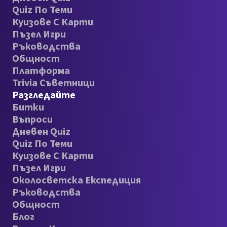
Quiz По Теми
Куизове С Карти
Пъзел Игри
Ръководства
Общност
Платформа
Trivia Съветници
Разгледайте
Битки
Въпроси
Дневен Quiz
Quiz По Теми
Куизове С Карти
Пъзел Игри
Околосветска Експедиция
Ръководства
Общност
Блог