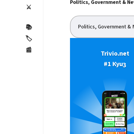
Politics, Government & N
⚔️
Politics, Government &
📚
🏷️
📰
Trivio.net
#1 Куиз