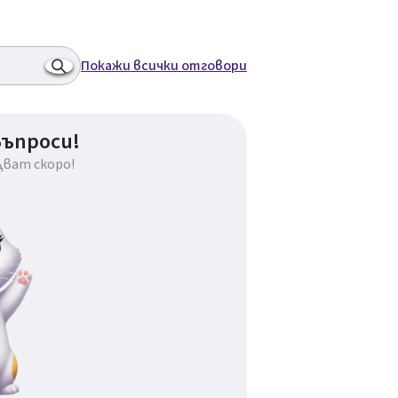
Покажи всички отговори
въпроси!
дват скоро!