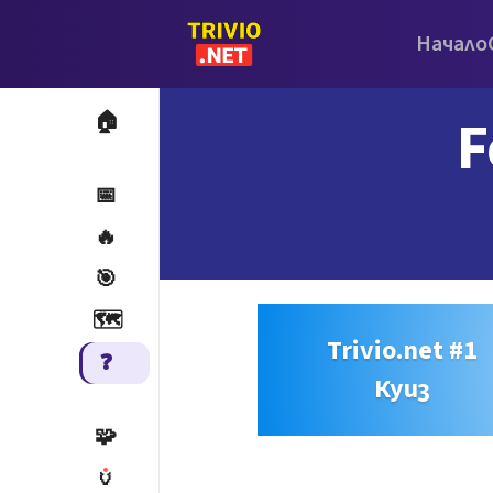
Начало
F
🏠
📅
🔥
🎯
🗺️
Trivio.net #1
❓
Куиз
🧩
🏺