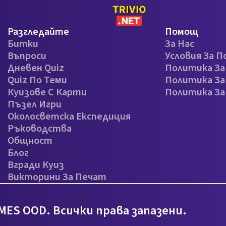
Разгледайте
Помощ
Битки
За Нас
Въпроси
Условия За П
Дневен Quiz
Политика З
Quiz По Теми
Политика За
Куизове С Карти
Политика З
Пъзел Игри
Околосветска Експедиция
Ръководства
Общност
Блог
Вгради Куиз
Викторини За Печат
MES OOD. Всички права запазени.