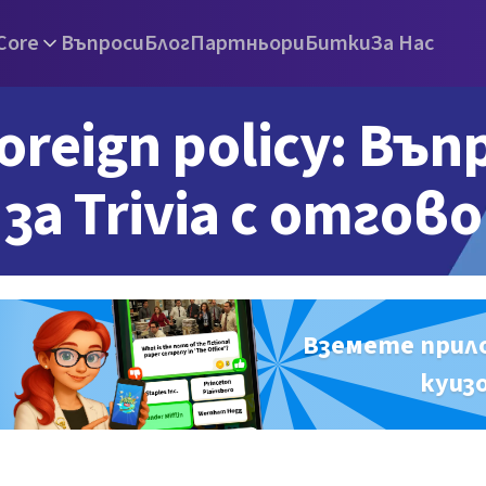
Core
Въпроси
Блог
Партньори
Битки
За Нас
oreign policy: Въп
за Trivia с отгов
Вземете прил
куиз