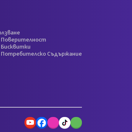
олзване
а Поверителност
 Бисквитки
а Потребителско Съдържание