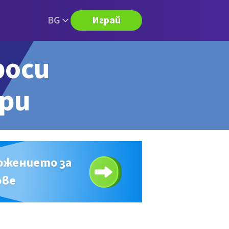
BG
Играй
роси
ори
ожението за
ове