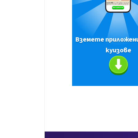
Вземете приложен
куизове