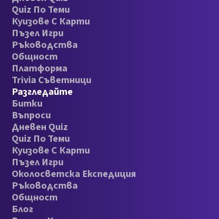
Quiz По Теми
Куизове С Карти
Пъзел Игри
Ръководства
Общност
Платформа
Trivia Съветници
Разгледайте
Битки
Въпроси
Дневен Quiz
Quiz По Теми
Куизове С Карти
Пъзел Игри
Околосветска Експедиция
Ръководства
Общност
Блог