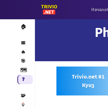
Начало
Ph
🏠
📅
🔥
🎯
🗺️
Trivio.net #1
❓
Куиз
🧩
🏺