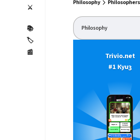
Philosophy
Philosophers
⚔️
Philosophy
📚
🏷️
📰
Trivio.net
#1 Куиз