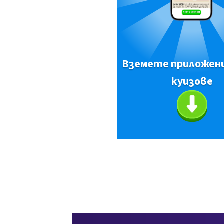
Вземете приложен
куизове