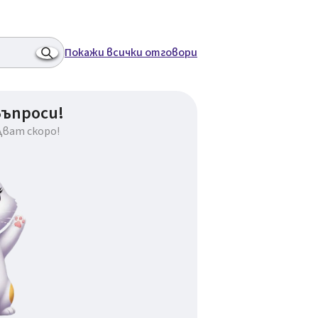
Покажи всички отговори
въпроси!
дват скоро!