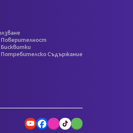
олзване
а Поверителност
 Бисквитки
а Потребителско Съдържание