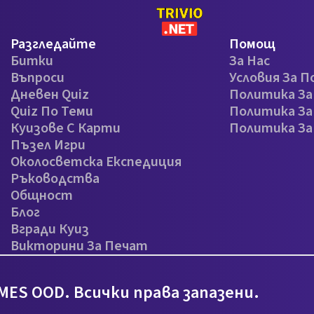
Разгледайте
Помощ
Битки
За Нас
Въпроси
Условия За П
Дневен Quiz
Политика З
Quiz По Теми
Политика За
Куизове С Карти
Политика З
Пъзел Игри
Околосветска Експедиция
Ръководства
Общност
Блог
Вгради Куиз
Викторини За Печат
MES OOD. Всички права запазени.