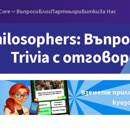
Core
Въпроси
Блог
Партньори
Битки
За Нас
ilosophers: Въпро
Trivia с отгово
Вземете прил
куиз