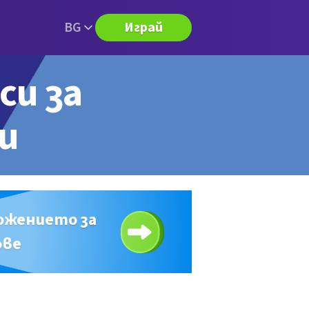
BG
Играй
си за
ри
ожението за
ове