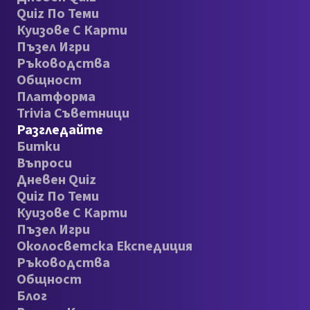
Quiz По Теми
Куизове С Карти
Пъзел Игри
Ръководства
Общност
Платформа
Trivia Съветници
Разгледайте
Битки
Въпроси
Дневен Quiz
Quiz По Теми
Куизове С Карти
Пъзел Игри
Околосветска Експедиция
Ръководства
Общност
Блог