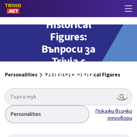
Politicians &
Historical
Figures:
Въпроси за
Trivia с
отговори
Personalities
Politicians & Historical Figures
Покажи всички
Personalities
отговори