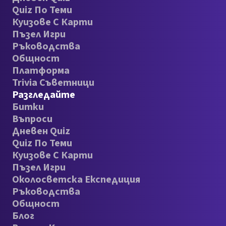
Quiz По Теми
Куизове С Карти
Пъзел Игри
Ръководства
Общност
Платформа
Trivia Съветници
Разгледайте
Битки
Въпроси
Дневен Quiz
Quiz По Теми
Куизове С Карти
Пъзел Игри
Околосветска Експедиция
Ръководства
Общност
Блог