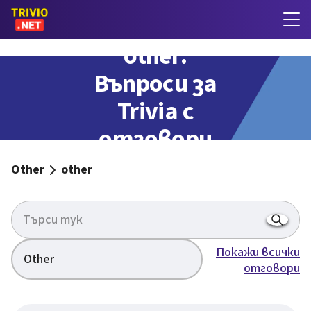
other:
Въпроси за
Trivia с
отговори
Other
other
Покажи всички
Other
отговори