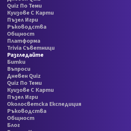
Quiz По Теми
Куизове С Карти
Пъзел Игри
Ръководства
Общност
Платформа
Trivia Съветници
Разгледайте
Битки
Въпроси
Дневен Quiz
Quiz По Теми
Куизове С Карти
Пъзел Игри
Околосветска Експедиция
Ръководства
Общност
Блог