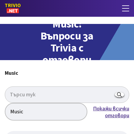
Music:
Въпроси за
Trivia с
отговори
Music
Покажи всички
Music
отговори