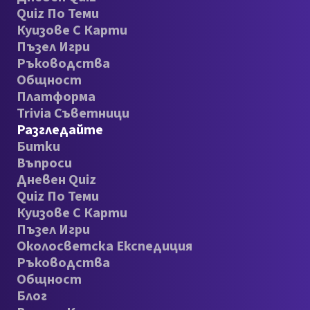
Quiz По Теми
Куизове С Карти
Пъзел Игри
Ръководства
Общност
Платформа
Trivia Съветници
Разгледайте
Битки
Въпроси
Дневен Quiz
Quiz По Теми
Куизове С Карти
Пъзел Игри
Околосветска Експедиция
Ръководства
Общност
Блог