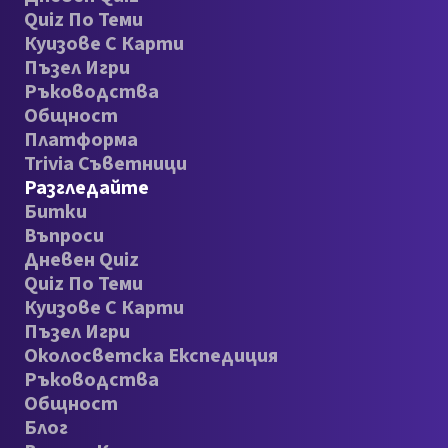
Quiz По Теми
Куизове С Карти
Пъзел Игри
Ръководства
Общност
Платформа
Trivia Съветници
Разгледайте
Битки
Въпроси
Дневен Quiz
Quiz По Теми
Куизове С Карти
Пъзел Игри
Околосветска Експедиция
Ръководства
Общност
Блог