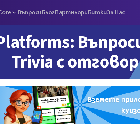
Core
Въпроси
Блог
Партньори
Битки
За Нас
Platforms: Въпрос
Trivia с отгово
Вземете прил
куиз