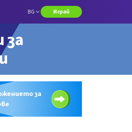
BG
Играй
и за
ри
ожението за
ове