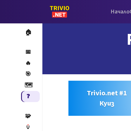
Начало
🏠
📅
🔥
🎯
🗺️
Trivio.net #1
❓
Куиз
🧩
🏺