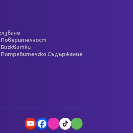
олзване
а Поверителност
 Бисквитки
а Потребителско Съдържание