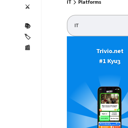
IT
Platforms
⚔️
IT
📚
🏷️
📰
Trivio.net
#1 Куиз