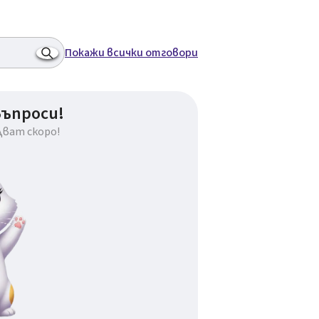
Покажи всички отговори
въпроси!
дват скоро!