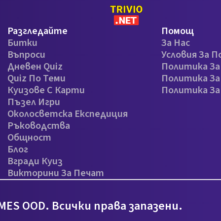
Разгледайте
Помощ
Битки
За Нас
Въпроси
Условия За П
Дневен Quiz
Политика З
Quiz По Теми
Политика За
Куизове С Карти
Политика З
Пъзел Игри
Околосветска Експедиция
Ръководства
Общност
Блог
Вгради Куиз
Викторини За Печат
MES OOD. Всички права запазени.