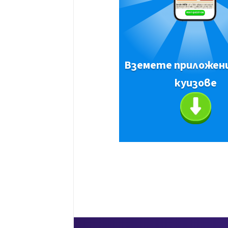
Вземете приложен
куизове