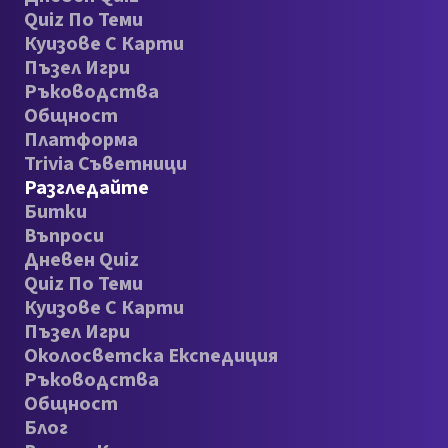
Quiz По Теми
Куизове С Карти
Пъзел Игри
Ръководства
Общност
Платформа
Trivia Съветници
Разгледайте
Битки
Въпроси
Дневен Quiz
Quiz По Теми
Куизове С Карти
Пъзел Игри
Околосветска Експедиция
Ръководства
Общност
Блог