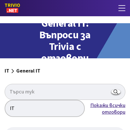
General IT:
Въпроси за
Trivia с
отговори
IT
General IT
Покажи всички
IT
отговори