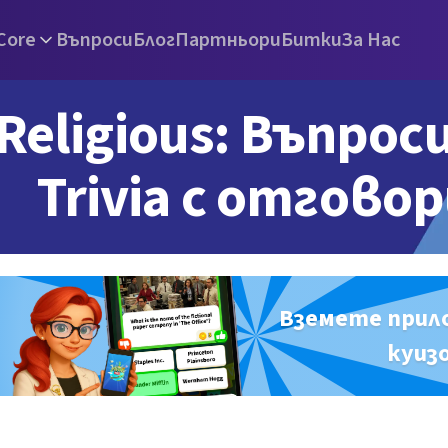
Core
Въпроси
Блог
Партньори
Битки
За Нас
Religious: Въпроси
Trivia с отгово
Вземете прил
куиз