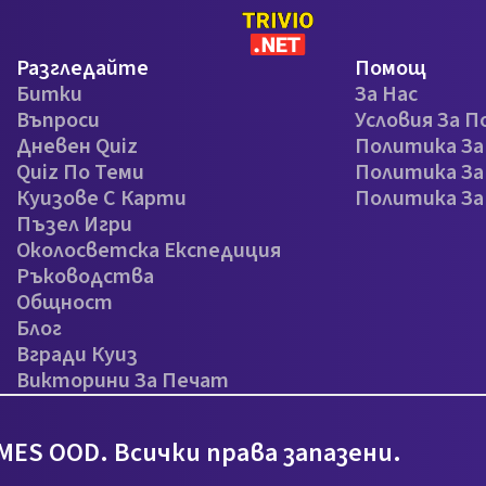
Разгледайте
Помощ
Битки
За Нас
Въпроси
Условия За П
Дневен Quiz
Политика З
Quiz По Теми
Политика За
Куизове С Карти
Политика З
Пъзел Игри
Околосветска Експедиция
Ръководства
Общност
Блог
Вгради Куиз
Викторини За Печат
MES OOD. Всички права запазени.