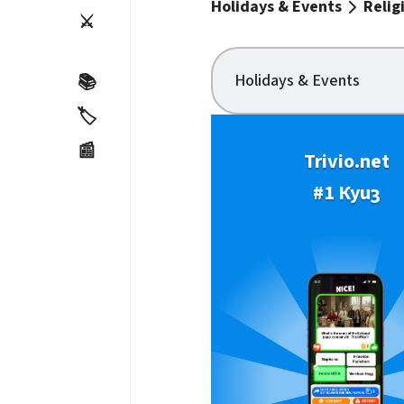
Holidays & Events
Relig
⚔️
Holidays & Events
📚
🏷️
📰
Trivio.net
#1 Куиз