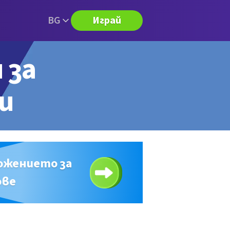
BG
Играй
 за
ри
ожението за
ове