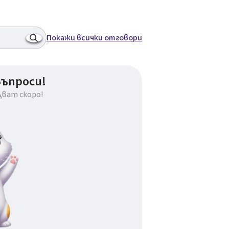
Покажи всички отговори
въпроси!
дват скоро!