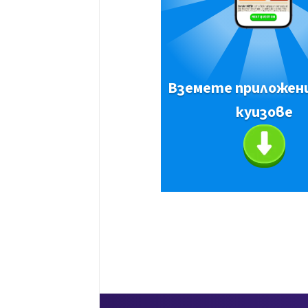
Вземете приложен
куизове