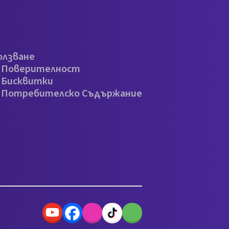
олзване
а Поверителност
 Бисквитки
а Потребителско Съдържание