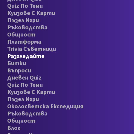
Quiz По Теми
Куизове С Карти
Пъзел Игри
Ръководства
Общност
Платформа
Trivia Съветници
Разгледайте
Битки
Въпроси
Дневен Quiz
Quiz По Теми
Куизове С Карти
Пъзел Игри
Околосветска Експедиция
Ръководства
Общност
Блог