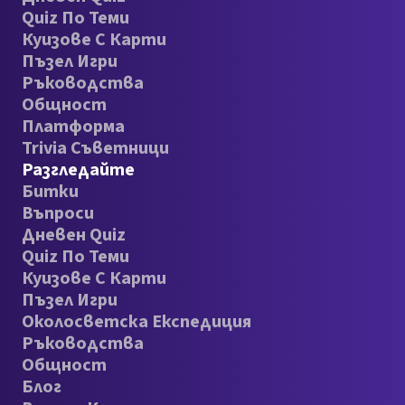
Quiz По Теми
Куизове С Карти
Пъзел Игри
Ръководства
Общност
Платформа
Trivia Съветници
Разгледайте
Битки
Въпроси
Дневен Quiz
Quiz По Теми
Куизове С Карти
Пъзел Игри
Околосветска Експедиция
Ръководства
Общност
Блог