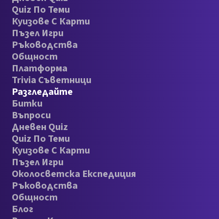
Quiz По Теми
Куизове С Карти
Пъзел Игри
Ръководства
Общност
Платформа
Trivia Съветници
Разгледайте
Битки
Въпроси
Дневен Quiz
Quiz По Теми
Куизове С Карти
Пъзел Игри
Околосветска Експедиция
Ръководства
Общност
Блог