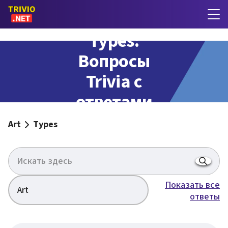
Types:
Вопросы
Trivia с
ответами
Art
Types
Показать все
Art
ответы